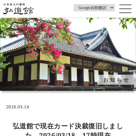
トップページ
弘道館について
みどころ
弘道館みどころ案内動画
フォトギャラリー
お知らせ
イベントカレンダー
花ごよみ
梅図鑑
2026.03.18
ご利用案内
アクセス
弘道館で現在カード決裁復旧しまし
アカウントポリシー
た 2026/03/18 17時現在