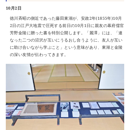
10月2日
徳川斉昭の側近であった藤田東湖が、安政2年(1855年)10月
2日の江戸大地震で圧死する前日の10月1日に親友の幕府儒官
芳野金陵に贈った書を特別公開します。「麗澤」には、「連
なった二つの沼沢が互いにうるおし合うように、友人が互い
に助け合いながら学ぶこと」という意味があり、東湖と金陵
の深い友情が伝わってきます。