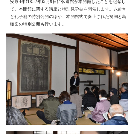
安政4年(1857年)5月9日に弘道館が本開館したことを記念し
て、本開館に関する講座と特別見学会を開催します。八卦堂
と孔子廟の特別公開のほか、本開館式で奏上された祝詞と鳥
瞰図の特別公開も行います。