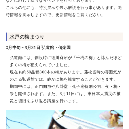
などに応じて様々なイベントを行っております。
これらの他にも、特別展示や展示解説を行う事があります。随
時情報を掲示しますので、更新情報をご覧ください。
水戸の梅まつり
2月中旬～3月31日 弘道館・偕楽園
弘道館には、創設時に徳川斉昭が「千樹の梅」と詠んだほど
多くの梅が植えられていました。
現在も約60品種800本の梅があります。藩校当時の雰囲気が
のこる弘道館では、静かに梅を観賞することができます。
期間中には、正門開放や八卦堂・孔子廟特別公開、夜・梅・
祭も開催されます。また、3月11日には、東日本大震災の被
災と復旧をふり返る講座を行います。