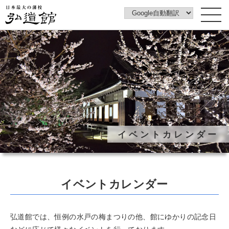
トップページ
弘道館について
みどころ
弘道館みどころ案内動画
フォトギャラリー
イベントカレンダー
イベントカレンダー
花ごよみ
梅図鑑
イベントカレンダー
ご利用案内
アクセス
弘道館では、恒例の水戸の梅まつりの他、館にゆかりの記念日
アカウントポリシー