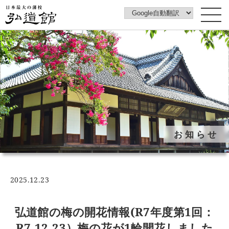
トップページ
弘道館について
みどころ
弘道館みどころ案内動画
フォトギャラリー
お知らせ
イベントカレンダー
花ごよみ
梅図鑑
2025.12.23
ご利用案内
アクセス
弘道館の梅の開花情報(R7年度第1回：
アカウントポリシー
R7.12.23）梅の花が1輪開花しました