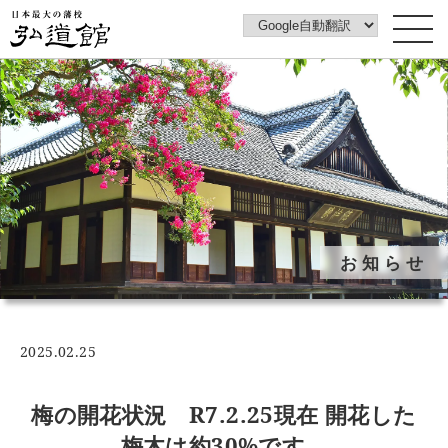
トップページ
弘道館について
みどころ
弘道館みどころ案内動画
フォトギャラリー
お知らせ
イベントカレンダー
花ごよみ
梅図鑑
2025.02.25
ご利用案内
アクセス
梅の開花状況 R7.2.25現在 開花した
アカウントポリシー
梅木は約30%です。