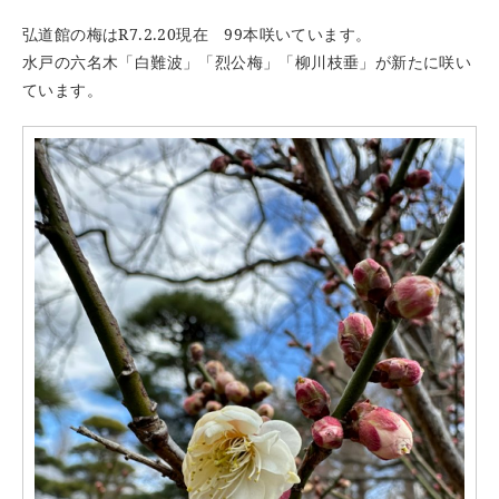
弘道館の梅はR7.2.20現在 99本咲いています。
水戸の六名木「白難波」「烈公梅」「柳川枝垂」が新たに咲い
ています。