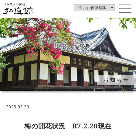
トップページ
弘道館について
みどころ
弘道館みどころ案内動画
フォトギャラリー
お知らせ
イベントカレンダー
花ごよみ
梅図鑑
2025.02.20
ご利用案内
アクセス
梅の開花状況 R7.2.20現在
アカウントポリシー