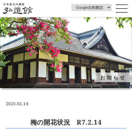
トップページ
弘道館について
みどころ
弘道館みどころ案内動画
フォトギャラリー
お知らせ
イベントカレンダー
花ごよみ
梅図鑑
2025.02.14
ご利用案内
アクセス
梅の開花状況 R7.2.14
アカウントポリシー